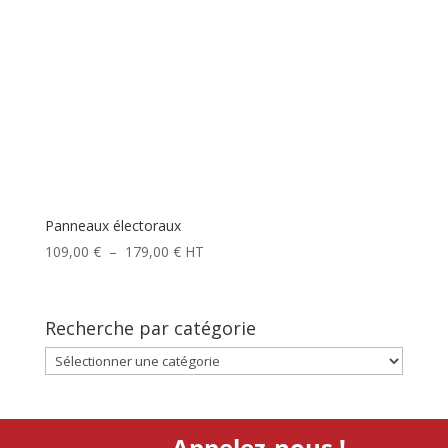
Panneaux électoraux
Plage
109,00
€
–
179,00
€
HT
de
prix :
109,00 €
Recherche par catégorie
à
Recherche
179,00 €
par
catégorie
Appelez-nous !
Site conçu avec passion par Plug and Pulse, l'agence