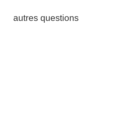
autres questions
Vous nous demandez ce qui est
réellement fabriqué en France. En
général, la matière première n’est pas
française. Elle vient de Turquie et
d’Afrique du Nord. Toute la partie
montage, réalisation est faite en
France. Toutes nos livraisons partent
donc d’Île de France.