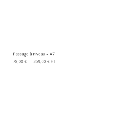
Passage à niveau – A7
Plage
78,00
€
–
359,00
€
HT
de
prix :
78,00 €
à
359,00 €