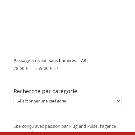
Passage à niveau sans barrières – A8
Plage
78,00
€
–
359,00
€
HT
de
prix :
78,00 €
Recherche par catégorie
à
Recherche
359,00 €
par
catégorie
Site conçu avec passion par Plug and Pulse, l'agence
qui simplifie le digital