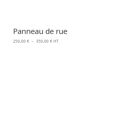
Panneau de rue
Plage
250,00
€
–
350,00
€
HT
de
prix :
250,00 €
à
350,00 €