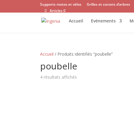
Supports motos et vélos
Grilles et corsets d’arbres
Articles 0
Accueil
Evénements
Mo
Accueil
/ Produits identifiés “poubelle”
poubelle
4 résultats affichés