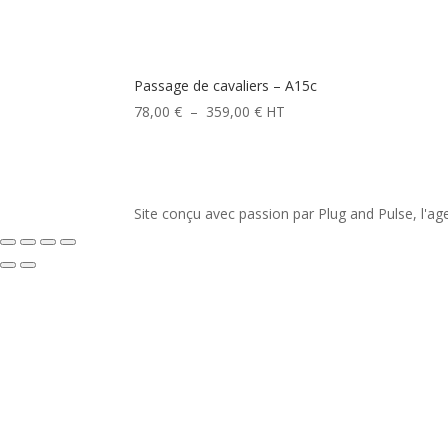
Passage de cavaliers – A15c
Plage
78,00
€
–
359,00
€
HT
de
prix :
78,00 €
à
Site conçu avec passion par Plug and Pulse, l'agen
359,00 €