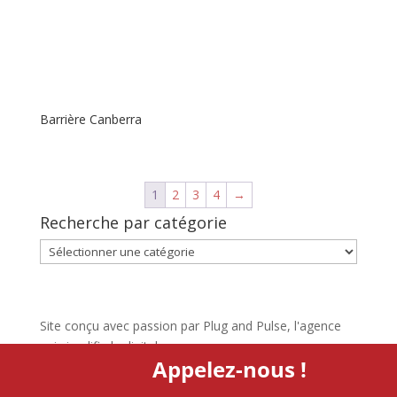
Barrière Canberra
1
2
3
4
→
Recherche par catégorie
Recherche
par
catégorie
Site conçu avec passion par Plug and Pulse, l'agence
qui simplifie le digital
Appelez-nous !