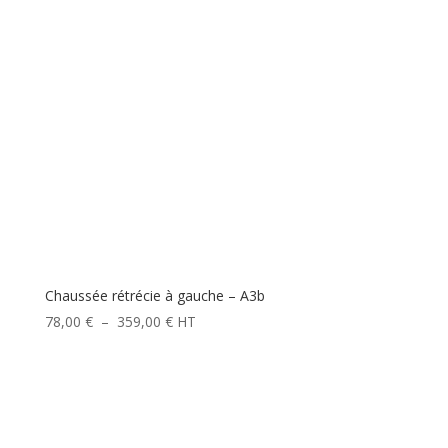
Chaussée rétrécie à gauche – A3b
Plage
78,00
€
–
359,00
€
HT
de
prix :
78,00 €
à
359,00 €