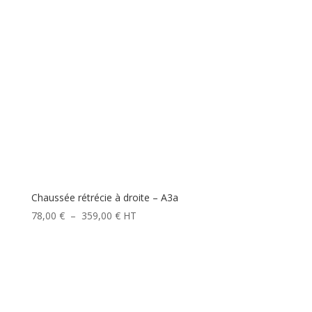
Chaussée rétrécie à droite – A3a
Plage
78,00
€
–
359,00
€
HT
de
prix :
78,00 €
à
359,00 €