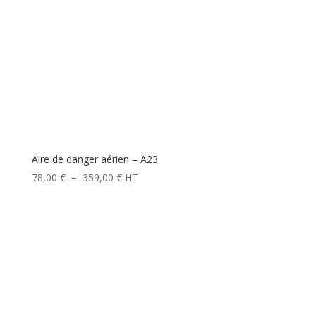
Aire de danger aérien – A23
Plage
78,00
€
–
359,00
€
HT
de
prix :
78,00 €
à
359,00 €