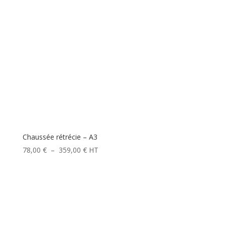
Chaussée rétrécie – A3
Plage
78,00
€
–
359,00
€
HT
de
prix :
78,00 €
à
359,00 €