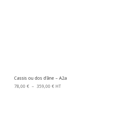
Cassis ou dos d’âne – A2a
Plage
78,00
€
–
359,00
€
HT
de
prix :
78,00 €
à
359,00 €