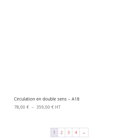
Circulation en double sens – A18
Plage
78,00
€
–
359,00
€
HT
de
prix :
78,00 €
1
2
3
4
→
à