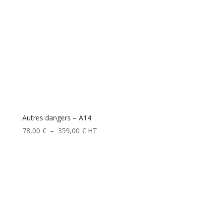
Autres dangers – A14
Plage
78,00
€
–
359,00
€
HT
de
prix :
78,00 €
à
359,00 €