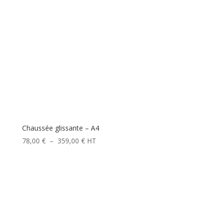
Chaussée glissante – A4
Plage
78,00
€
–
359,00
€
HT
de
prix :
78,00 €
à
359,00 €