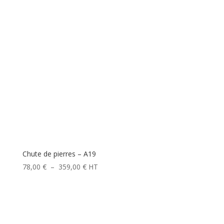
Chute de pierres – A19
Plage
78,00
€
–
359,00
€
HT
de
prix :
78,00 €
à
359,00 €